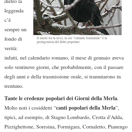
dietro la
leggenda
c’è
sempre un
fondo di
Il merlo tra la neve, la cui “variante femminile” è la
protagonista del detto popolare
verità:
infatti, nel calendario romano, il mese di gennaio aveva
solo ventinove giorni, che probabilmente, con il passare
degli anni e della trasmissione orale, si tramutarono in
trentuno.
Tante le credenze popolari dei Giorni della Merla
.
canti popolari della Merla
Molto noti i cosiddetti “
”,
tipici, ad esempio, di Stagno Lombardo, Crotta d’Adda,
Pizzighettone, Soresina, Formigara, Cornaletto, Pianengo