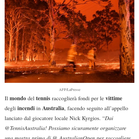
AFP/LaPresse
mondo
tennis
vittime
Il
del
raccoglierà fondi per le
incendi
Australia
degli
in
, facendo seguito all’appello
lanciato dal giocatore locale Nick Kyrgios. “
Dai
@TennisAustralia! Possiamo sicuramente organizzare
una mostra prima di @ AustralianOpen per raccogliere