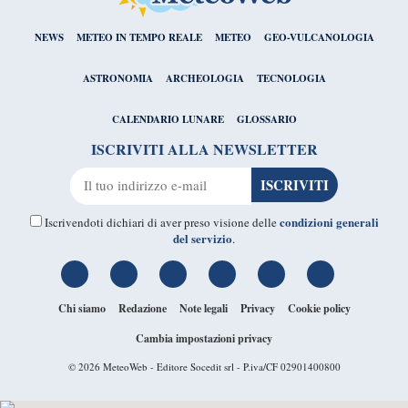
NEWS
METEO IN TEMPO REALE
METEO
GEO-VULCANOLOGIA
ASTRONOMIA
ARCHEOLOGIA
TECNOLOGIA
CALENDARIO LUNARE
GLOSSARIO
ISCRIVITI ALLA NEWSLETTER
condizioni generali
Iscrivendoti dichiari di aver preso visione delle
del servizio
.
Chi siamo
Redazione
Note legali
Privacy
Cookie policy
Cambia impostazioni privacy
© 2026
MeteoWeb
- Editore Socedit srl - P.iva/CF 02901400800