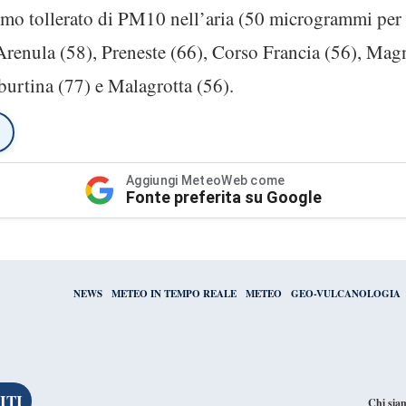
simo tollerato di PM10 nell’aria (50 microgrammi per
 a Arenula (58), Preneste (66), Corso Francia (56), Ma
burtina (77) e Malagrotta (56).
Aggiungi MeteoWeb come
Fonte preferita su Google
NEWS
METEO IN TEMPO REALE
METEO
GEO-VULCANOLOGIA
Chi sia