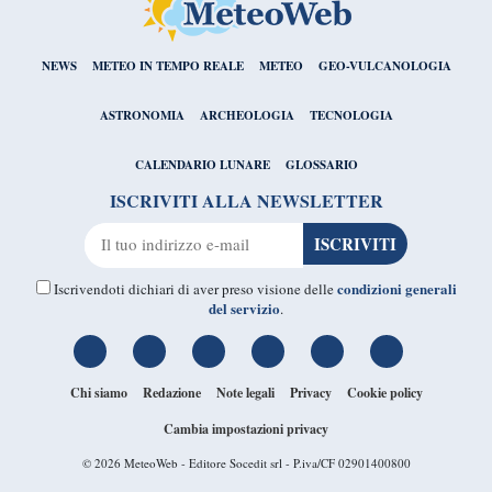
NEWS
METEO IN TEMPO REALE
METEO
GEO-VULCANOLOGIA
ASTRONOMIA
ARCHEOLOGIA
TECNOLOGIA
CALENDARIO LUNARE
GLOSSARIO
ISCRIVITI ALLA NEWSLETTER
condizioni generali
Iscrivendoti dichiari di aver preso visione delle
del servizio
.
Chi siamo
Redazione
Note legali
Privacy
Cookie policy
Cambia impostazioni privacy
© 2026
MeteoWeb
- Editore Socedit srl - P.iva/CF 02901400800