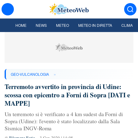
HOME
NEWS
METEO
METEO IN DIRETTA
CLIMA
»
GEO-VULCANOLOGIA
Terremoto avvertito in provincia di Udine:
scossa con epicentro a Forni di Sopra [DATI e
MAPPE]
Un terremoto si è verificato a 4 km sudest da Forni di
Sopra (Udine): l'evento è stato localizzato dalla Sala
Sismica INGV-Roma
di
Filomena Fotia
3 Gen 2020 | 14:08