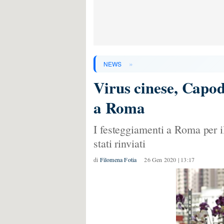
»
NEWS
Virus cinese, Capod
a Roma
I festeggiamenti a Roma per 
stati rinviati
di
Filomena Fotia
26 Gen 2020 | 13:17