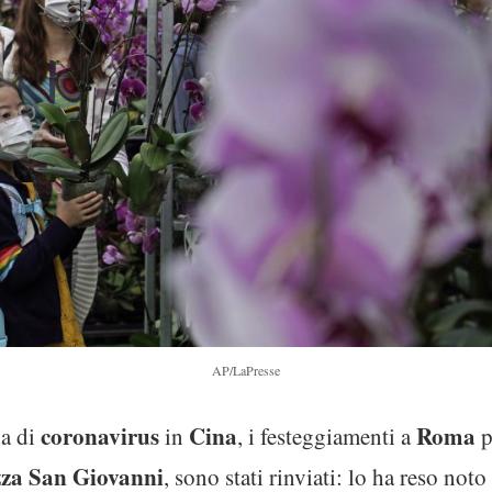
AP/LaPresse
coronavirus
Cina
Roma
ia di
in
, i festeggiamenti a
p
zza
San Giovanni
, sono stati rinviati: lo ha reso no