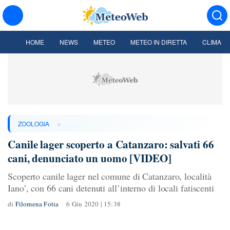
HOME
NEWS
METEO
METEO IN DIRETTA
CLIMA
»
ZOOLOGIA
Canile lager scoperto a Catanzaro: salvati 66
cani, denunciato un uomo [VIDEO]
Scoperto canile lager nel comune di Catanzaro, località
Iano’, con 66 cani detenuti all’interno di locali fatiscenti
di
Filomena Fotia
6 Giu 2020 | 15:38