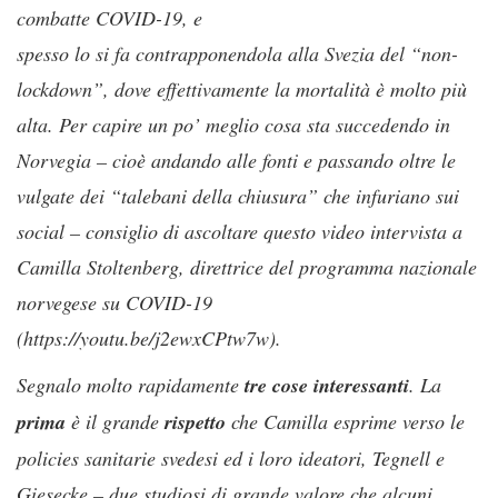
combatte COVID-19, e
spesso lo si fa contrapponendola alla Svezia del “non-
lockdown”, dove effettivamente la mortalità è molto più
alta. Per capire un po’ meglio cosa sta succedendo in
Norvegia – cioè andando alle fonti e passando oltre le
vulgate dei “talebani della chiusura” che infuriano sui
social – consiglio di ascoltare questo video intervista a
Camilla Stoltenberg, direttrice del programma nazionale
norvegese su COVID-19
(https://youtu.be/j2ewxCPtw7w).
Segnalo molto rapidamente
tre
cose
interessanti
. La
prima
è il grande
rispetto
che Camilla esprime verso le
policies sanitarie svedesi ed i loro ideatori, Tegnell e
Giesecke – due studiosi di grande valore che alcuni