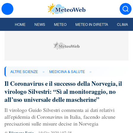
HOME
NEWS
METEO
METEO IN DIRETTA
CLIMA
»
»
ALTRE SCIENZE
MEDICINA & SALUTE
Il Coronavirus e il successo della Norvegia, il
virologo Silvestri: “Sì al monitoraggio, no
all’uso universale delle mascherine”
Il virologo Guido Silvestri commenta ai dati relativi
all'epidemia di Coronavirus in Italia, facendo alcune
precisazioni sulle misure decise in Norvegia
di
Filomena Fotia
19 Giu 2020 | 07:38