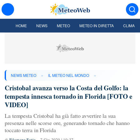
HOME
NEWS
METEO
METEO IN DIRETTA
CLIMA
»
»
NEWS METEO
IL METEO NEL MONDO
Cristobal avanza verso la Costa del Golfo: la
tempesta innesca tornado in Florida [FOTO e
VIDEO]
La tempesta Cristobal ha già fatto avvertire la sua
presenza nelle scorse ore, generando tornado che hanno
toccato terra in Florida
di
Filomena Fotia
7 Giu 2020 | 10:37