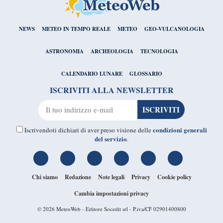
NEWS
METEO IN TEMPO REALE
METEO
GEO-VULCANOLOGIA
ASTRONOMIA
ARCHEOLOGIA
TECNOLOGIA
CALENDARIO LUNARE
GLOSSARIO
ISCRIVITI ALLA NEWSLETTER
condizioni generali
Iscrivendoti dichiari di aver preso visione delle
del servizio
.
Chi siamo
Redazione
Note legali
Privacy
Cookie policy
Cambia impostazioni privacy
© 2026
MeteoWeb
- Editore Socedit srl - P.iva/CF 02901400800