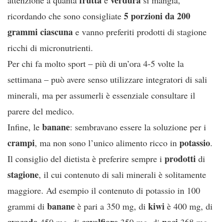
5 porzioni da 200
ricordando che sono consigliate
grammi ciascuna
e vanno preferiti prodotti di stagione
ricchi di micronutrienti.
Per chi fa molto sport – più di un’ora 4-5 volte la
settimana – può avere senso utilizzare integratori di sali
minerali, ma per assumerli è essenziale consultare il
parere del medico.
banane
Infine, le
: sembravano essere la soluzione per i
crampi
potassio
, ma non sono l’unico alimento ricco in
.
prodotti
Il consiglio del dietista è preferire sempre i
di
stagione
, il cui contenuto di sali minerali è solitamente
maggiore. Ad esempio il contenuto di potassio in 100
banane
kiwi
grammi di
è pari a 350 mg, di
è 400 mg, di
avocado
cavolfiore
noci
450 mg, di
350 mg, di
368 mg,