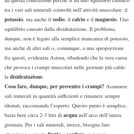
tra i vari sali minerali coinvolti nell’attività muscolare: il
potassio
sodio
calcio
magnesio
, ma anche il
, il
e il
. Uno
squilibrio causato dalla disidratazione. Il problema,
dunque, non è legato alla semplice mancanza di potassio,
ma anche di altri sali o, comunque, a una sproporzione
fra questi, evidenzia Astrua, ribadendo che la vera causa
che provoca i crampi muscolari nelle giornate più calde:
disidratazione
la
.
Cosa fare, dunque, per prevenire i crampi?
Assumere
sali minerali in quantità sufficienti e rimanere sempre
idratati, raccomanda l’esperto. Questo punto è semplice,
acqua
basta bere circa 2-3 litri di
nell’arco dell’intera
giornata. Per i sali minerali, invece, bisogna fare
frutta
verdura
attenzione a quanta
e
si mangia,