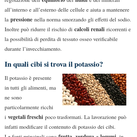
all’interno e all’esterno delle cellule e aiuta a mantenere
pressione
la
nella norma smorzando gli effetti del sodio.
calcoli renali
Inoltre può ridurre il rischio di
ricorrenti e
la possibilità di perdita di tessuto osseo verificabile
durante l’invecchiamento.
In quali cibi si trova il potassio?
Il potassio è presente
in tutti gli alimenti, ma
ne sono
particolarmente ricchi
vegetali freschi
i
poco trasformati. La lavorazione può
infatti modificare il contenuto di potassio dei cibi.
frutta
verdura
legumi
Le fonti principali sono
,
e
, in