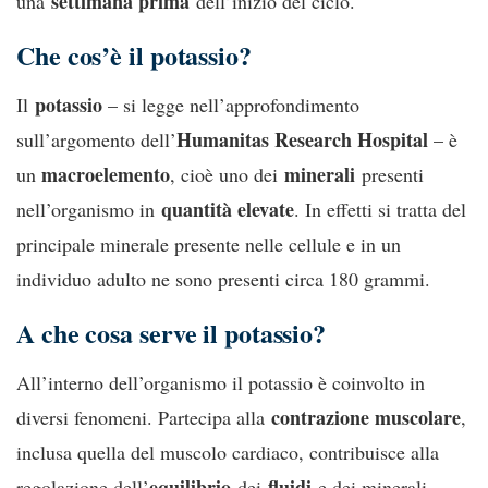
settimana prima
una
dell’inizio del ciclo.
Che cos’è il potassio?
potassio
Il
– si legge nell’approfondimento
Humanitas Research Hospital
sull’argomento dell’
– è
macroelemento
minerali
un
, cioè uno dei
presenti
quantità elevate
nell’organismo in
. In effetti si tratta del
principale minerale presente nelle cellule e in un
individuo adulto ne sono presenti circa 180 grammi.
A che cosa serve il potassio?
All’interno dell’organismo il potassio è coinvolto in
contrazione muscolare
diversi fenomeni. Partecipa alla
,
inclusa quella del muscolo cardiaco, contribuisce alla
equilibrio
fluidi
regolazione dell’
dei
e dei minerali