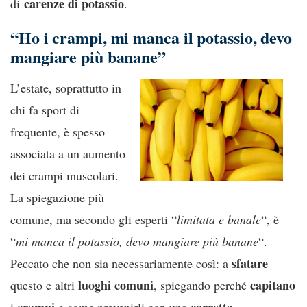
carenze di potassio
di
.
“Ho i crampi, mi manca il potassio, devo
mangiare più banane”
L’estate, soprattutto in
chi fa sport di
frequente, è spesso
associata a un aumento
dei crampi muscolari.
La spiegazione più
comune, ma secondo gli esperti “
limitata e banale
“, è
“
mi manca il potassio, devo mangiare più banane
“.
sfatare
Peccato che non sia necessariamente così: a
luoghi
comuni
capitano
questo e altri
, spiegando perché
crampi
corretta
i
e come prevenirli con una