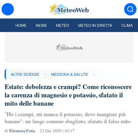
HOME
NEWS
METEO
METEO IN DIRETTA
CLIMA
»
»
ALTRE SCIENZE
MEDICINA & SALUTE
Estate: debolezza e crampi? Come riconoscere
la carenza di magnesio e potassio, sfatato il
mito delle banane
"Ho i crampi, mi manca il potassio, devo mangiare più
banane": un luogo comune sbagliato, sfatato il falso mito
di
Filomena Fotia
22 Giu 2020 | 10:17