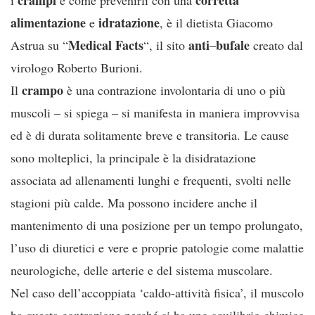
alimentazione
idratazione
e
, è il dietista Giacomo
Medical Facts
anti
bufale
Astrua su “
“, il sito
–
creato dal
virologo Roberto Burioni.
crampo
Il
è una contrazione involontaria di uno o più
muscoli – si spiega – si manifesta in maniera improvvisa
ed è di durata solitamente breve e transitoria. Le cause
sono molteplici, la principale è la disidratazione
associata ad allenamenti lunghi e frequenti, svolti nelle
stagioni più calde. Ma possono incidere anche il
mantenimento di una posizione per un tempo prolungato,
l’uso di diuretici e vere e proprie patologie come malattie
neurologiche, delle arterie e del sistema muscolare.
Nel caso dell’accoppiata ‘caldo-attività fisica’, il muscolo
ha questa contrazione perché si ha uno squilibrio chimico