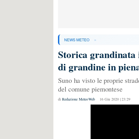
»
NEWS METEO
Storica grandinata 
di grandine in pie
Suno ha visto le proprie strad
del comune piemontese
di
Redazione MeteoWeb
16 Giu 2020 | 23:29