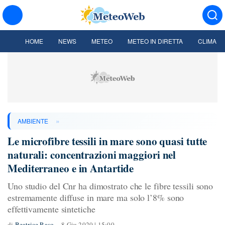
HOME
NEWS
METEO
METEO IN DIRETTA
CLIMA
»
AMBIENTE
Le microfibre tessili in mare sono quasi tutte
naturali: concentrazioni maggiori nel
Mediterraneo e in Antartide
Uno studio del Cnr ha dimostrato che le fibre tessili sono
estremamente diffuse in mare ma solo l’8% sono
effettivamente sintetiche
di
Beatrice Raso
8 Giu 2020 | 15:00