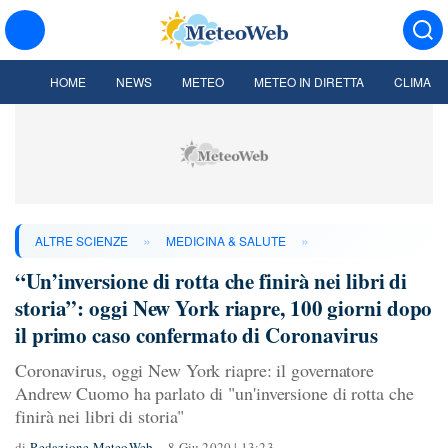
HOME
NEWS
METEO
METEO IN DIRETTA
CLIMA
»
»
ALTRE SCIENZE
MEDICINA & SALUTE
“Un’inversione di rotta che finirà nei libri di
storia”: oggi New York riapre, 100 giorni dopo
il primo caso confermato di Coronavirus
Coronavirus, oggi New York riapre: il governatore
Andrew Cuomo ha parlato di "un'inversione di rotta che
finirà nei libri di storia"
di
Redazione MeteoWeb
8 Giu 2020 | 13:23