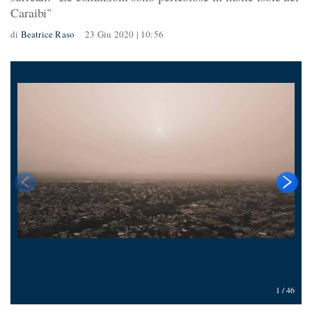
Caraibi"
di
Beatrice Raso
23 Giu 2020 | 10:56
1
/
46