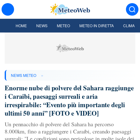
HOME
NEWS
METEO
METEO IN DIRETTA
CLIMA
»
NEWS METEO
Enorme nube di polvere del Sahara raggiunge
i Caraibi, paesaggi surreali e aria
irrespirabile: “Evento più importante degli
ultimi 50 anni” [FOTO e VIDEO]
Un pennacchio di polvere del Sahara ha percorso
8.000km, fino a raggiungere i Caraibi, creando paesaggi
surreali: "Le condizioni sono pericolose in molte isole dei