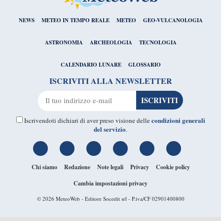
NEWS
METEO IN TEMPO REALE
METEO
GEO-VULCANOLOGIA
ASTRONOMIA
ARCHEOLOGIA
TECNOLOGIA
CALENDARIO LUNARE
GLOSSARIO
ISCRIVITI ALLA NEWSLETTER
condizioni generali
Iscrivendoti dichiari di aver preso visione delle
del servizio
.
Chi siamo
Redazione
Note legali
Privacy
Cookie policy
Cambia impostazioni privacy
© 2026
MeteoWeb
- Editore Socedit srl - P.iva/CF 02901400800