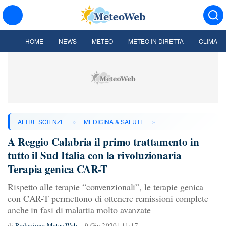
HOME
NEWS
METEO
METEO IN DIRETTA
CLIMA
»
»
ALTRE SCIENZE
MEDICINA & SALUTE
A Reggio Calabria il primo trattamento in
tutto il Sud Italia con la rivoluzionaria
Terapia genica CAR-T
Rispetto alle terapie “convenzionali”, le terapie genica
con CAR-T permettono di ottenere remissioni complete
anche in fasi di malattia molto avanzate
di
Redazione MeteoWeb
9 Giu 2020 | 11:17