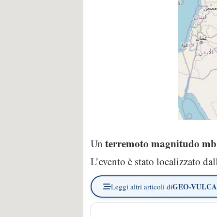
terremoto magnitudo mb
Un
L’evento è stato localizzato d
GEO-VULC
Leggi altri articoli di