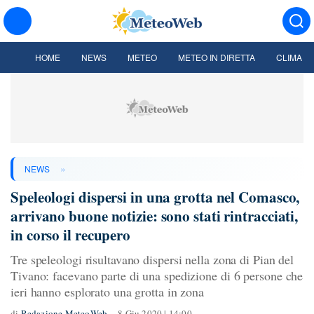
HOME
NEWS
METEO
METEO IN DIRETTA
CLIMA
»
NEWS
Speleologi dispersi in una grotta nel Comasco,
arrivano buone notizie: sono stati rintracciati,
in corso il recupero
Tre speleologi risultavano dispersi nella zona di Pian del
Tivano: facevano parte di una spedizione di 6 persone che
ieri hanno esplorato una grotta in zona
di
Redazione MeteoWeb
8 Giu 2020 | 14:00