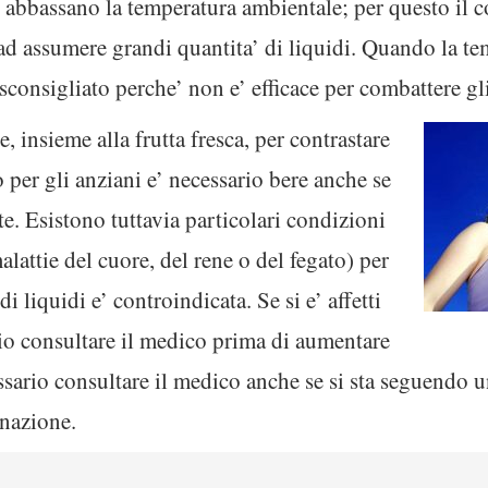
 abbassano la temperatura ambientale; per questo il c
ad assumere grandi quantita’ di liquidi. Quando la te
sconsigliato perche’ non e’ efficace per combattere gli 
e, insieme alla frutta fresca, per contrastare
to per gli anziani e’ necessario bere anche se
te. Esistono tuttavia particolari condizioni
malattie del cuore, del rene o del fegato) per
i liquidi e’ controindicata. Se si e’ affetti
rio consultare il medico prima di aumentare
essario consultare il medico anche se si sta seguendo 
inazione.