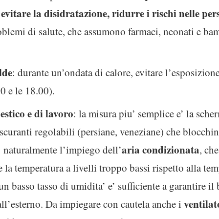
itare la disidratazione, ridurre i rischi nelle pers
blemi di salute, che assumono farmaci, neonati e bam
lde
: durante un’ondata di calore, evitare l’esposizione 
00 e le 18.00).
stico e di lavoro
: la misura piu’ semplice e’ la scher
scuranti regolabili (persiane, veneziane) che blocchin
aria condizionata
e’ naturalmente l’impiego dell’
, che
 la temperatura a livelli troppo bassi rispetto alla te
 basso tasso di umidita’ e’ sufficiente a garantire il
ventilat
 all’esterno. Da impiegare con cautela anche i