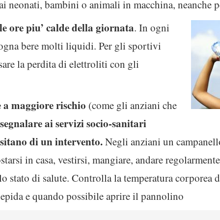
ai neonati, bambini o animali in macchina, neanche pe
lle ore piu’ calde della giornata
. In ogni
isogna bere molti liquidi. Per gli sportivi
e la perdita di elettroliti con gli
e a maggiore rischio
(come gli anziani che
segnalare ai servizi socio-sanitari
ssitano di un intervento.
Negli anziani un campanello 
ostarsi in casa, vestirsi, mangiare, andare regolarment
 stato di salute. Controlla la temperatura corporea de
epida e quando possibile aprire il pannolino