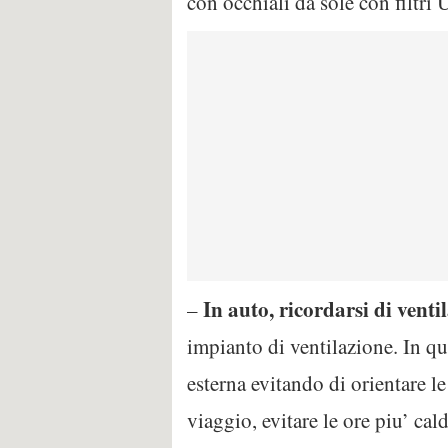
con occhiali da sole con filtri
In auto, ricordarsi di venti
–
impianto di ventilazione. In que
esterna evitando di orientare le
viaggio, evitare le ore piu’ cal