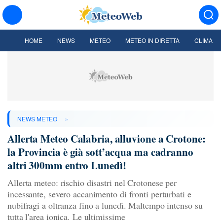
HOME
NEWS
METEO
METEO IN DIRETTA
CLIMA
»
NEWS METEO
Allerta Meteo Calabria, alluvione a Crotone:
la Provincia è già sott’acqua ma cadranno
altri 300mm entro Lunedì!
Allerta meteo: rischio disastri nel Crotonese per
incessante, severo accanimento di fronti perturbati e
nubifragi a oltranza fino a lunedì. Maltempo intenso su
tutta l'area ionica. Le ultimissime