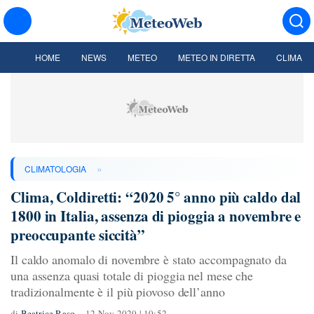
HOME
NEWS
METEO
METEO IN DIRETTA
CLIMA
»
CLIMATOLOGIA
Clima, Coldiretti: “2020 5° anno più caldo dal
1800 in Italia, assenza di pioggia a novembre e
preoccupante siccità”
Il caldo anomalo di novembre è stato accompagnato da
una assenza quasi totale di pioggia nel mese che
tradizionalmente è il più piovoso dell’anno
di
Beatrice Raso
12 Nov 2020 | 10:52