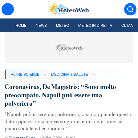
HOME
NEWS
METEO
METEO IN DIRETTA
CLIMA
»
»
ALTRE SCIENZE
MEDICINA & SALUTE
Coronavirus, De Magistris: “Sono molto
preoccupato, Napoli può essere una
polveriera”
"Napoli può essere una polveriera, o si comprende questo
dato oppure si rischia verso giornate difficilissime sul
piano sociale ed economico"
di
Filomena Fotia
18 Nov 2020 | 10:08