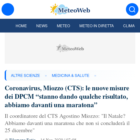
HOME
NEWS
METEO
METEO IN DIRETTA
CLIMA
»
»
ALTRE SCIENZE
MEDICINA & SALUTE
Coronavirus, Miozzo (CTS): le nuove misure
dei DPCM “stanno dando qualche risultato,
abbiamo davanti una maratona”
Il coordinatore del CTS Agostino Miozzo: "Il Natale?
Abbiamo davanti una maratona che non si concluderà il
25 dicembre"
di
Filomena Fotia
16 Nov 2020 | 07:08