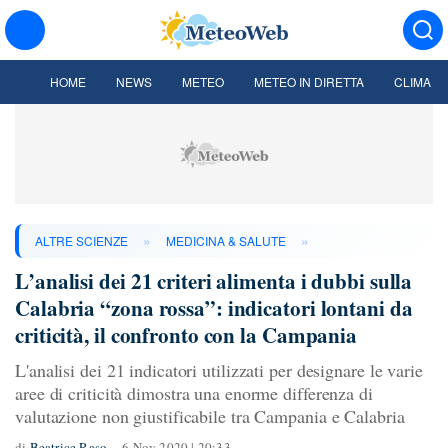
HOME
NEWS
METEO
METEO IN DIRETTA
CLIMA
»
»
ALTRE SCIENZE
MEDICINA & SALUTE
L’analisi dei 21 criteri alimenta i dubbi sulla
Calabria “zona rossa”: indicatori lontani da
criticità, il confronto con la Campania
L'analisi dei 21 indicatori utilizzati per designare le varie
aree di criticità dimostra una enorme differenza di
valutazione non giustificabile tra Campania e Calabria
di
Beatrice Raso
6 Nov 2020 | 20:33