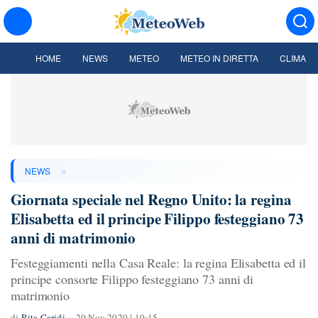
HOME
NEWS
METEO
METEO IN DIRETTA
CLIMA
»
NEWS
Giornata speciale nel Regno Unito: la regina
Elisabetta ed il principe Filippo festeggiano 73
anni di matrimonio
Festeggiamenti nella Casa Reale: la regina Elisabetta ed il
principe consorte Filippo festeggiano 73 anni di
matrimonio
di
Rita Caridi
20 Nov 2020 | 10:15