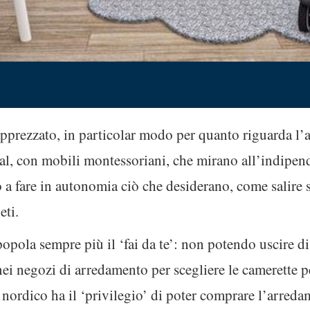
apprezzato, in particolar modo per quanto riguarda l’
mal, con mobili montessoriani, che mirano all’indipen
 a fare in autonomia ciò che desiderano, come salire su
eti.
opola sempre più il ‘fai da te’: non potendo uscire d
i nei negozi di arredamento per scegliere le camerette 
e nordico ha il ‘privilegio’ di poter comprare l’arreda