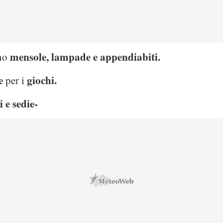
mensole, lampade e appendiabiti.
ono
e
giochi.
per i
i e sedie-