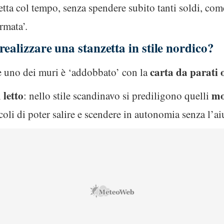
etta col tempo, senza spendere subito tanti soldi, co
rmata’.
ealizzare una stanzetta in stile nordico?
carta da parati 
re uno dei muri è ‘addobbato’ con la
letto
mo
l
: nello stile scandinavo si prediligono quelli
li di poter salire e scendere in autonomia senza l’ai