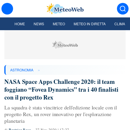
HOME
NEWS
METEO
METEO IN DIRETTA
CLIMA
»
ASTRONOMIA
NASA Space Apps Challenge 2020: il team
foggiano “Fovea Dynamics” tra i 40 finalisti
con il progetto Rex
La squadra è stata vincitrice dell'edizione locale con il
progetto Rex, un rover innovativo per l'esplorazione
planetaria
di
Beatrice Raso
27 Nov 2020 | 17:27