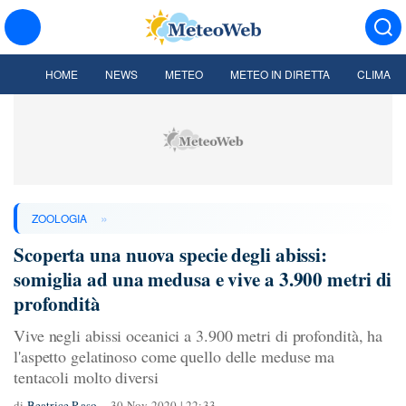
HOME
NEWS
METEO
METEO IN DIRETTA
CLIMA
»
ZOOLOGIA
Scoperta una nuova specie degli abissi:
somiglia ad una medusa e vive a 3.900 metri di
profondità
Vive negli abissi oceanici a 3.900 metri di profondità, ha
l'aspetto gelatinoso come quello delle meduse ma
tentacoli molto diversi
di
Beatrice Raso
30 Nov 2020 | 22:33