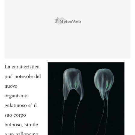
La caratteristica
piu’ notevole del
nuovo
organismo
gelatinoso e’ il
suo corpo
bulboso, simile
a un palloncino,