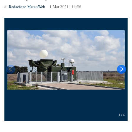
di
Redazione MeteoWeb
1 Mar 2021 | 14:56
1
/
4