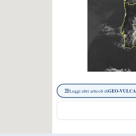
GEO-VULC
Leggi altri articoli di