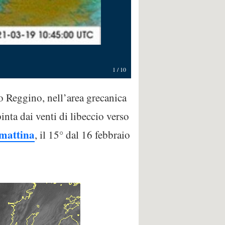
1
/
10
io Reggino, nell’area grecanica
inta dai venti di libeccio verso
amattina
, il 15° dal 16 febbraio