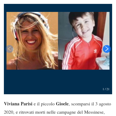
1
/
21
Viviana Parisi
Gioele
e il piccolo
, scomparsi il 3 agosto
2020, e ritrovati morti nelle campagne del Messinese,