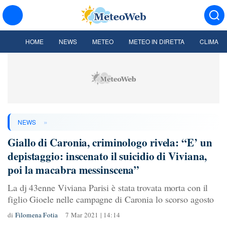
HOME
NEWS
METEO
METEO IN DIRETTA
CLIMA
»
NEWS
Giallo di Caronia, criminologo rivela: “E’ un
depistaggio: inscenato il suicidio di Viviana,
poi la macabra messinscena”
La dj 43enne Viviana Parisi è stata trovata morta con il
figlio Gioele nelle campagne di Caronia lo scorso agosto
di
Filomena Fotia
7 Mar 2021 | 14:14