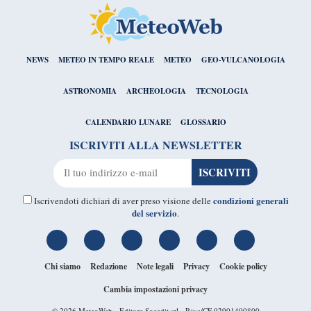
NEWS
METEO IN TEMPO REALE
METEO
GEO-VULCANOLOGIA
ASTRONOMIA
ARCHEOLOGIA
TECNOLOGIA
CALENDARIO LUNARE
GLOSSARIO
ISCRIVITI ALLA NEWSLETTER
condizioni generali
Iscrivendoti dichiari di aver preso visione delle
del servizio
.
Chi siamo
Redazione
Note legali
Privacy
Cookie policy
Cambia impostazioni privacy
© 2026
MeteoWeb
- Editore Socedit srl - P.iva/CF 02901400800