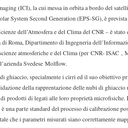
maging (ICI), la cui messa in orbita a bordo del sate
r System Second Generation (EPS-SG), è prevista 
i Scienze dell’Atmosfera e del Clima del CNR – è stat
 di Roma, Dipartimento di Ingegneria dell’Informazio
 scienze atmosferiche e del Clima (per CNR- ISAC
,
M
e l’azienda Svedese Molflow.
di ghiaccio, specialmente i cirri ed il suo obiettivo p
lidazione della rapprentazione delle nubi di ghiaccio
a di prodotti di legati alle loro proprietà microfisiche.
i è una parte standard del processo di calibrazione pos
le che i parametri misurati siano correttamente mappa