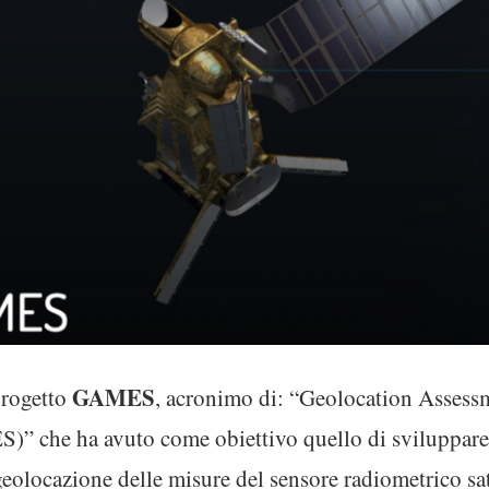
GAMES
progetto
, acronimo di: “Geolocation Assess
che ha avuto come obiettivo quello di sviluppare 
geolocazione delle misure del sensore radiometrico sat