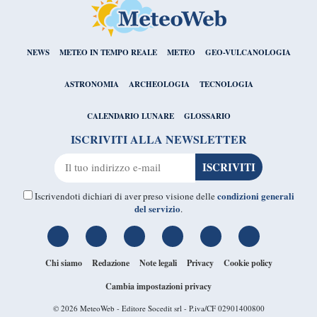
NEWS
METEO IN TEMPO REALE
METEO
GEO-VULCANOLOGIA
ASTRONOMIA
ARCHEOLOGIA
TECNOLOGIA
CALENDARIO LUNARE
GLOSSARIO
ISCRIVITI ALLA NEWSLETTER
condizioni generali
Iscrivendoti dichiari di aver preso visione delle
del servizio
.
Chi siamo
Redazione
Note legali
Privacy
Cookie policy
Cambia impostazioni privacy
© 2026
MeteoWeb
- Editore Socedit srl - P.iva/CF 02901400800