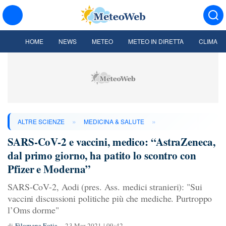
HOME
NEWS
METEO
METEO IN DIRETTA
CLIMA
»
»
ALTRE SCIENZE
MEDICINA & SALUTE
SARS-CoV-2 e vaccini, medico: “AstraZeneca,
dal primo giorno, ha patito lo scontro con
Pfizer e Moderna”
SARS-CoV-2, Aodi (pres. Ass. medici stranieri): "Sui
vaccini discussioni politiche più che mediche. Purtroppo
l’Oms dorme"
di
Filomena Fotia
23 Mar 2021 | 09:42