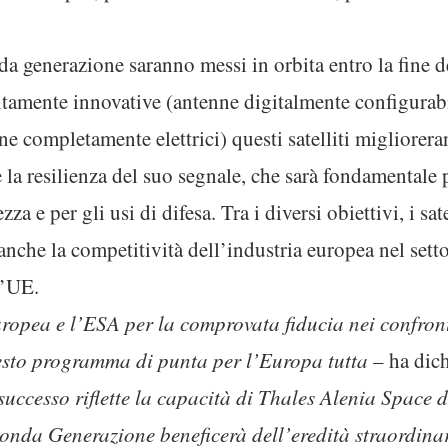
onda generazione saranno messi in orbita entro la fine
ltamente innovative (antenne digitalmente configurabili
one completamente elettrici) questi satelliti migliorer
 la resilienza del suo segnale, che sarà fondamentale
zza e per gli usi di difesa. Tra i diversi obiettivi, i sa
che la competitività dell’industria europea nel setto
l’UE.
opea e l’ESA per la comprovata fiducia nei confront
esto programma di punta per l’Europa tutta
– ha dic
successo riflette la capacità di Thales Alenia Space 
econda Generazione beneficerà dell’eredità straordina