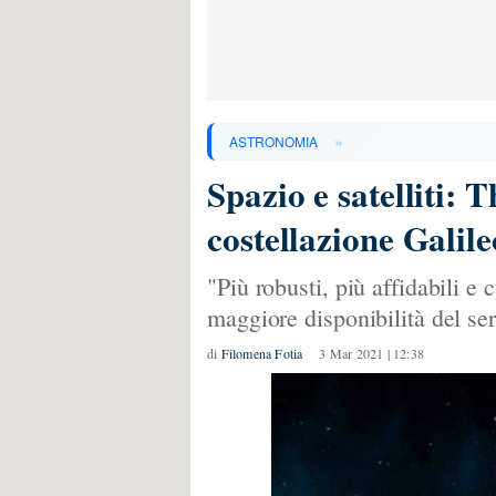
»
ASTRONOMIA
Spazio e satelliti: 
costellazione Galil
"Più robusti, più affidabili e 
maggiore disponibilità del se
di
Filomena Fotia
3 Mar 2021 | 12:38