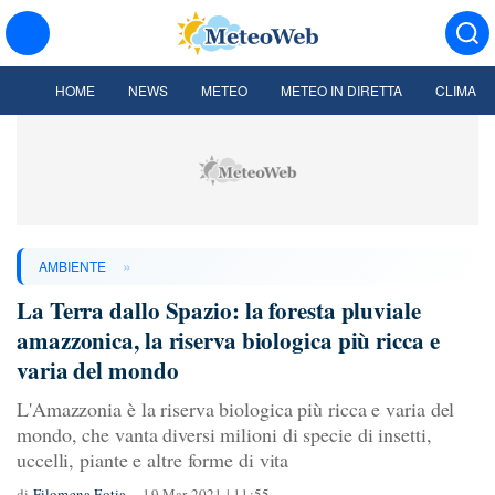
HOME
NEWS
METEO
METEO IN DIRETTA
CLIMA
»
AMBIENTE
La Terra dallo Spazio: la foresta pluviale
amazzonica, la riserva biologica più ricca e
varia del mondo
L'Amazzonia è la riserva biologica più ricca e varia del
mondo, che vanta diversi milioni di specie di insetti,
uccelli, piante e altre forme di vita
di
Filomena Fotia
19 Mar 2021 | 11:55