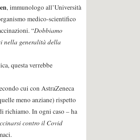
den
, immunologo all’Università
organismo medico-scientifico
ccinazioni. “
Dobbiamo
 nella generalità della
nica, questa verrebbe
i secondo cui con AstraZeneca
 quelle meno anziane) rispetto
di richiamo. In ogni caso – ha
accinarsi contro il Covid
maci.