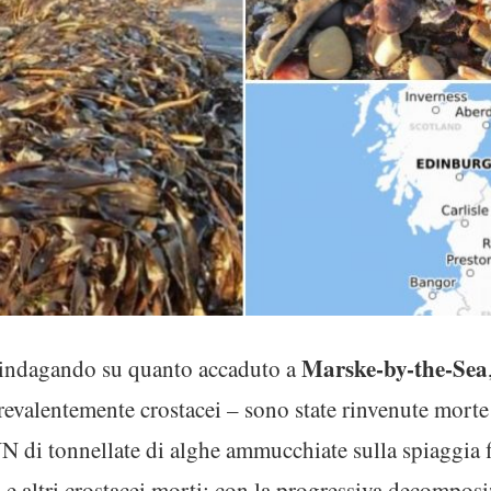
Marske-by-the-Sea
o indagando su quanto accaduto a
revalentemente crostacei – sono state rinvenute morte 
NN di tonnellate di alghe ammucchiate sulla spiaggia fi
 e altri crostacei morti: con la progressiva decomposi