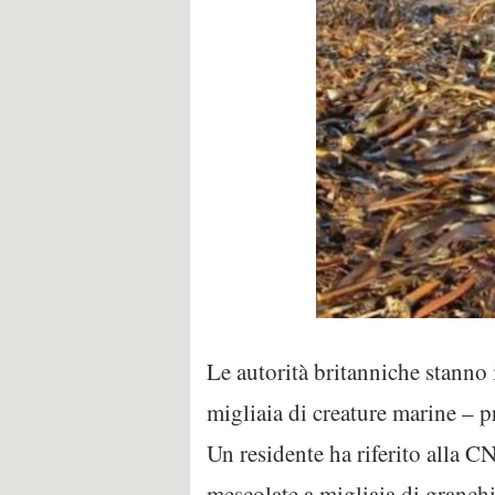
Le autorità britanniche stann
migliaia di creature marine – p
Un residente ha riferito alla C
mescolate a migliaia di granchi