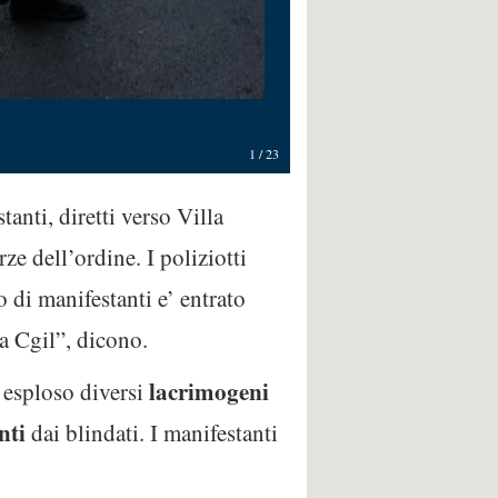
Foto di Giuseppe Lami / Ansa
1
/
23
anti, diretti verso Villa
ze dell’ordine. I poliziotti
 di manifestanti e’ entrato
la Cgil”, dicono.
lacrimogeni
 esploso diversi
nti
dai blindati. I manifestanti