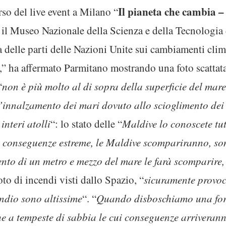
Il pianeta che cambia –
rso del live event a Milano “
il Museo Nazionale della Scienza e della Tecnologia d
delle parti delle Nazioni Unite sui cambiamenti clima
,” ha affermato Parmitano mostrando una foto scattata
“
non è più molto al di sopra della superficie del mare
l’innalzamento dei mari dovuto allo scioglimento dei
nteri atolli
“: lo stato delle “
Maldive lo conoscete tu
e conseguenze estreme, le Maldive scompariranno, so
ento di un metro e mezzo del mare le farà scomparir
o di incendi visti dallo Spazio, “
sicuramente provo
ndio sono altissime
“. “
Quando disboschiamo una fores
he a tempeste di sabbia le cui conseguenze arriverann