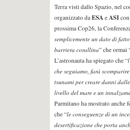
Terra visti dallo Spazio, nel co
ESA
ASI
organizzato da
e
con 
prossima Cop26, la Conferenza 
semplicemente un dato di fatto
barriera corallina
” che ormai 
L’astronauta ha spiegato che “
che seguiamo, farà scomparire i
tsunami per creare danni dall
livello del mare e un innalzam
Parmitano ha mostrato anche fot
che “
le conseguenze di un ince
desertificazione che porta anc