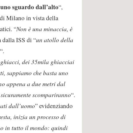
 uno sguardo dall’alto
“,
i Milano in vista della
tici. “
Non è una minaccia, è
 dalla ISS di “
un atollo della
“.
 ghiacci, dei 35mila ghiacciai
tti, sappiamo che basta uno
no appena a due metri dal
e, sicuramente scompariranno
“.
cati dall’uomo
” evidenziando
ta, inizia un processo di
o in tutto il mondo: quindi