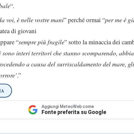
bale
“.
da voi, è nelle vostre mani
” perché ormai “
per me è gi
atea di giovani
appare “
sempre più fragile
” sotto la minaccia dei camb
ci sono interi territori che stanno scomparendo, abbi
rocedendo a causa del surriscaldamento del mare, gli e
orrore’
.”
IA
Aggiungi MeteoWeb come
Fonte preferita su Google