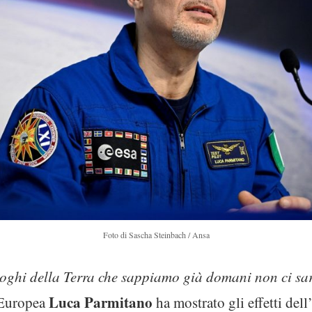
Foto di Sascha Steinbach / Ansa
luoghi della Terra che sappiamo già domani non ci s
Luca
Parmitano
e Europea
ha mostrato gli effetti del