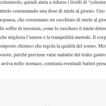
esterolo, quindi aiuta a ridurre i livelli di “colester
batterlo consumando una dose di miele al giorno. Uno 
nopausa, che consumano un cucchiaio di miele al gio
chi soffre di insonnia, come lo zucchero il miele dete
 che migliora l’umore e la tranquillità mentale. Il corpo
omposto chimico che regola la qualità del sonno. Mo
uoto, perché previene varie malattie del tratto gastroi
arriva nello stomaco, contrasta eventuali batteri prese