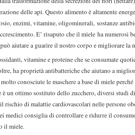
dalla trasformazione della secrezioni dei fiori (nettare)
vorazione delle api. Questo alimento è altamente energe
cosio, enzimi, vitamine, oligominerali, sostanze antibi
accrescimento. E’ risaputo che il miele ha numerosi be
può aiutare a guarire il nostro corpo e migliorare la n
iossidanti, vitamine e proteine che se consumate quot
oltre, ha proprietà antibatteriche che aiutano a miglior
o molto conosciute le maschere a base di miele perché 
le è un ottimo sostituto dello zucchero, diversi studi 
il rischio di malattie cardiovascolari nelle persone o
i medici consiglia di controllare e ridurre il consum
 il miele.