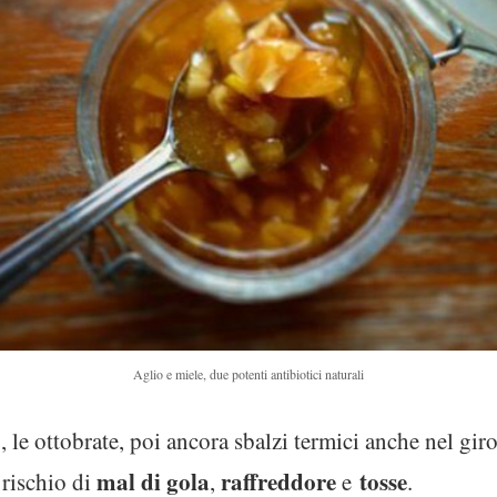
Aglio e miele, due potenti antibiotici naturali
 le ottobrate, poi ancora sbalzi termici anche nel gir
mal di gola
raffreddore
tosse
 rischio di
,
e
.