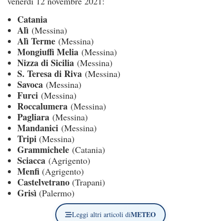
venerdì 12 novembre 2021:
Catania
Alì
(Messina)
Alì Terme
(Messina)
Mongiuffi Melia
(Messina)
Nizza di Sicilia
(Messina)
S. Teresa di Riva
(Messina)
Savoca
(Messina)
Furci
(Messina)
Roccalumera
(Messina)
Pagliara
(Messina)
Mandanici
(Messina)
Tripi
(Messina)
Grammichele
(Catania)
Sciacca
(Agrigento)
Menfi
(Agrigento)
Castelvetrano
(Trapani)
Grisì
(Palermo)
METEO
Leggi altri articoli di