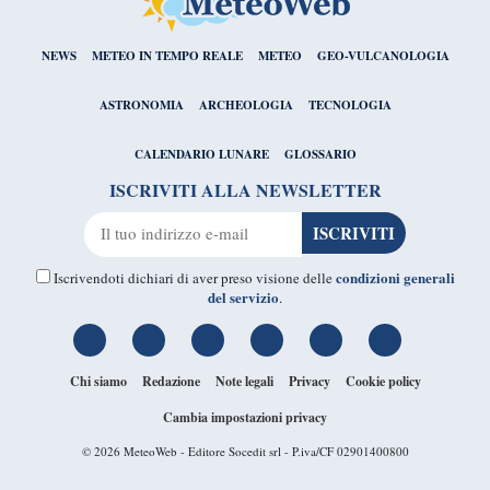
NEWS
METEO IN TEMPO REALE
METEO
GEO-VULCANOLOGIA
ASTRONOMIA
ARCHEOLOGIA
TECNOLOGIA
CALENDARIO LUNARE
GLOSSARIO
ISCRIVITI ALLA NEWSLETTER
condizioni generali
Iscrivendoti dichiari di aver preso visione delle
del servizio
.
Chi siamo
Redazione
Note legali
Privacy
Cookie policy
Cambia impostazioni privacy
© 2026
MeteoWeb
- Editore Socedit srl - P.iva/CF 02901400800