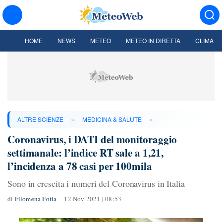
HOME
NEWS
METEO
METEO IN DIRETTA
CLIMA
»
»
ALTRE SCIENZE
MEDICINA & SALUTE
Coronavirus, i DATI del monitoraggio
settimanale: l’indice RT sale a 1,21,
l’incidenza a 78 casi per 100mila
Sono in crescita i numeri del Coronavirus in Italia
di
Filomena Fotia
12 Nov 2021 | 08:53