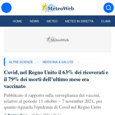
HOME
NEWS
METEO
METEO IN DIRETTA
CLIMA
»
»
ALTRE SCIENZE
MEDICINA & SALUTE
Covid, nel Regno Unito il 63% dei ricoverati e
il 79% dei morti dell’ultimo mese era
vaccinato
Pubblicato il rapporto sulla sorveglianza dei vaccini,
relativo al periodo 11 ottobre – 7 novembre 2021, per
quanto riguarda l'epidemia di Covid nel Regno Unito
di
Beatrice Raso
19 Nov 2021 | 19:11