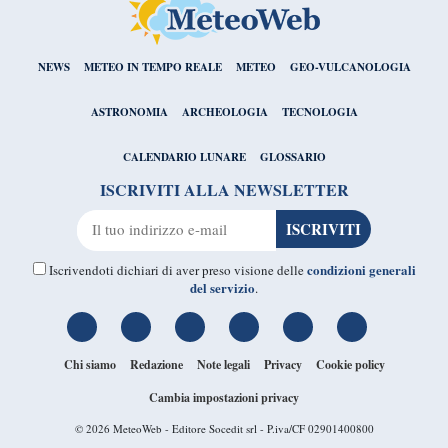
NEWS
METEO IN TEMPO REALE
METEO
GEO-VULCANOLOGIA
ASTRONOMIA
ARCHEOLOGIA
TECNOLOGIA
CALENDARIO LUNARE
GLOSSARIO
ISCRIVITI ALLA NEWSLETTER
condizioni generali
Iscrivendoti dichiari di aver preso visione delle
del servizio
.
Chi siamo
Redazione
Note legali
Privacy
Cookie policy
Cambia impostazioni privacy
© 2026
MeteoWeb
- Editore Socedit srl - P.iva/CF 02901400800