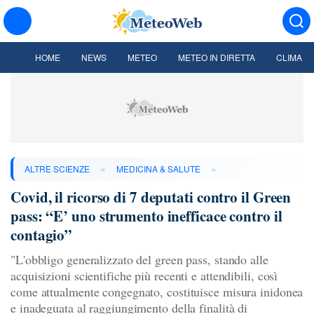
HOME
NEWS
METEO
METEO IN DIRETTA
CLIMA
»
»
ALTRE SCIENZE
MEDICINA & SALUTE
Covid, il ricorso di 7 deputati contro il Green
pass: “E’ uno strumento inefficace contro il
contagio”
"L'obbligo generalizzato del green pass, stando alle
acquisizioni scientifiche più recenti e attendibili, così
come attualmente congegnato, costituisce misura inidonea
e inadeguata al raggiungimento della finalità di