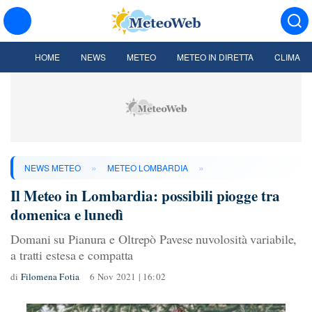
HOME
NEWS
METEO
METEO IN DIRETTA
CLIMA
»
»
NEWS METEO
METEO LOMBARDIA
Il Meteo in Lombardia: possibili piogge tra
domenica e lunedì
Domani su Pianura e Oltrepò Pavese nuvolosità variabile,
a tratti estesa e compatta
di
Filomena Fotia
6 Nov 2021 | 16:02