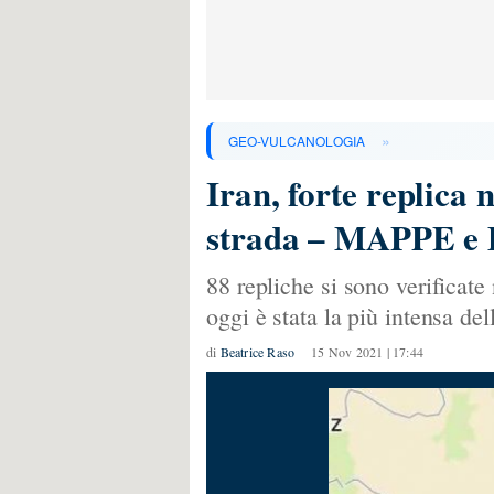
»
GEO-VULCANOLOGIA
Iran, forte replica 
strada – MAPPE e
88 repliche si sono verificate 
oggi è stata la più intensa del
di
Beatrice Raso
15 Nov 2021 | 17:44