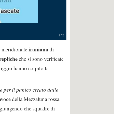
1
/
2
iraniana
ia meridionale
di
repliche
che si sono verificate
riggio hanno colpito la
e per il panico creato dalle
rtavoce della Mezzaluna rossa
ggiungendo che squadre di