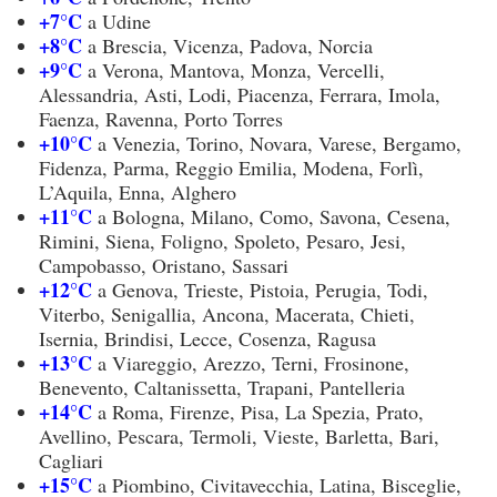
+7°C
a Udine
+8°C
a Brescia, Vicenza, Padova, Norcia
+9°C
a Verona, Mantova, Monza, Vercelli,
Alessandria, Asti, Lodi, Piacenza, Ferrara, Imola,
Faenza, Ravenna, Porto Torres
+10°C
a Venezia, Torino, Novara, Varese, Bergamo,
Fidenza, Parma, Reggio Emilia, Modena, Forlì,
L’Aquila, Enna, Alghero
+11°C
a Bologna, Milano, Como, Savona, Cesena,
Rimini, Siena, Foligno, Spoleto, Pesaro, Jesi,
Campobasso, Oristano, Sassari
+12°C
a Genova, Trieste, Pistoia, Perugia, Todi,
Viterbo, Senigallia, Ancona, Macerata, Chieti,
Isernia, Brindisi, Lecce, Cosenza, Ragusa
+13°C
a Viareggio, Arezzo, Terni, Frosinone,
Benevento, Caltanissetta, Trapani, Pantelleria
+14°C
a Roma, Firenze, Pisa, La Spezia, Prato,
Avellino, Pescara, Termoli, Vieste, Barletta, Bari,
Cagliari
+15°C
a Piombino, Civitavecchia, Latina, Bisceglie,