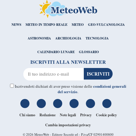
NEWS
METEO IN TEMPO REALE
METEO
GEO-VULCANOLOGIA
ASTRONOMIA
ARCHEOLOGIA
TECNOLOGIA
CALENDARIO LUNARE
GLOSSARIO
ISCRIVITI ALLA NEWSLETTER
condizioni generali
Iscrivendoti dichiari di aver preso visione delle
del servizio
.
Chi siamo
Redazione
Note legali
Privacy
Cookie policy
Cambia impostazioni privacy
© 2026
MeteoWeb
- Editore Socedit srl - P.iva/CF 02901400800