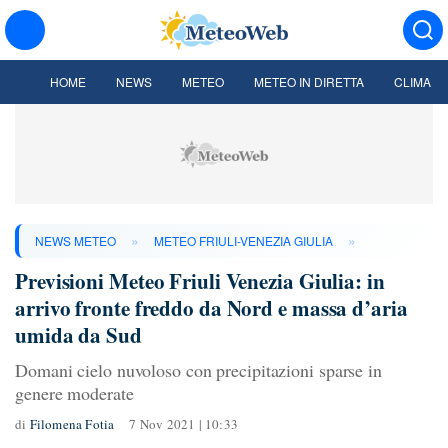
HOME
NEWS
METEO
METEO IN DIRETTA
CLIMA
»
»
NEWS METEO
METEO FRIULI-VENEZIA GIULIA
Previsioni Meteo Friuli Venezia Giulia: in
arrivo fronte freddo da Nord e massa d’aria
umida da Sud
Domani cielo nuvoloso con precipitazioni sparse in
genere moderate
di
Filomena Fotia
7 Nov 2021 | 10:33